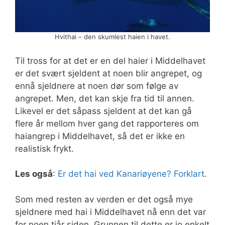
Hvithai – den skumlest haien i havet.
Til tross for at det er en del haier i Middelhavet
er det svært sjeldent at noen blir angrepet, og
ennå sjeldnere at noen dør som følge av
angrepet. Men, det kan skje fra tid til annen.
Likevel er det såpass sjeldent at det kan gå
flere år mellom hver gang det rapporteres om
haiangrep i Middelhavet, så det er ikke en
realistisk frykt.
Les også
:
Er det hai ved Kanariøyene? Forklart
.
Som med resten av verden er det også mye
sjeldnere med hai i Middelhavet nå enn det var
for noen tiår siden. Grunnen til dette er jo enkelt