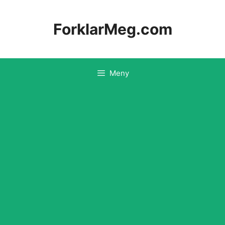
Hopp
til
ForklarMeg.com
innhold
Meny