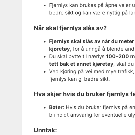
Fjernlys kan brukes på åpne veier u
bedre sikt og kan være nyttig på l
Når skal fjernlys slås av?
Fjernlys skal slås av når du møter 
kjøretøy
, for å unngå å blende andre
Du skal bytte til nærlys
100–200 me
tett bak et annet kjøretøy
, skal d
Ved kjøring på vei med mye trafikk,
fjernlys kan gi bedre sikt.
Hva skjer hvis du bruker fjernlys fe
Bøter
: Hvis du bruker fjernlys på 
bli holdt ansvarlig for eventuelle 
Unntak: