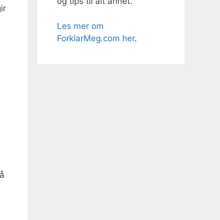
og tips til alt annet.
ir
Les mer om
ForklarMeg.com her
.
så