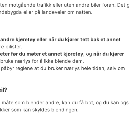
ten motgående trafikk eller uten andre biler foran. Det g
andsbygda eller på landeveier om natten.
andre kjøretøy eller når du kjører tett bak et annet
 bilister.
ter før du møter et annet kjøretøy
, og
når du kjører
u bruke nærlys for å ikke blende dem.
 påbyr reglene at du bruker nærlys hele tiden, selv om
il?
en måte som blender andre, kan du få bot, og du kan og
ulykker som kan skyldes blendingen.