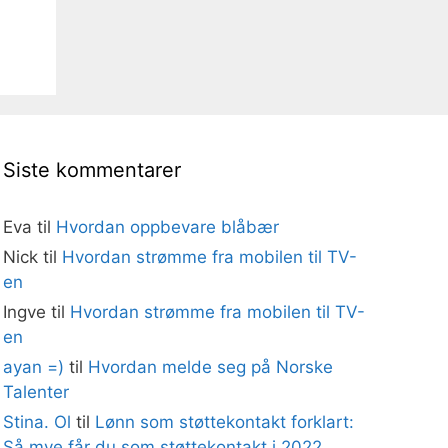
Siste kommentarer
Eva
til
Hvordan oppbevare blåbær
Nick
til
Hvordan strømme fra mobilen til TV-
en
Ingve
til
Hvordan strømme fra mobilen til TV-
en
ayan =)
til
Hvordan melde seg på Norske
Talenter
Stina. Ol
til
Lønn som støttekontakt forklart:
Så mye får du som støttekontakt i 2022