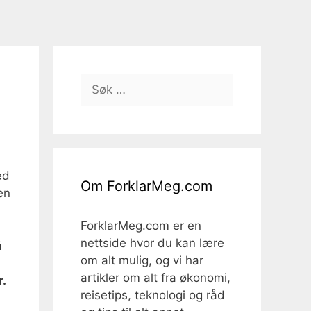
Søk
etter:
ed
Om ForklarMeg.com
en
ForklarMeg.com er en
nettside hvor du kan lære
å
om alt mulig, og vi har
artikler om alt fra økonomi,
.
reisetips, teknologi og råd