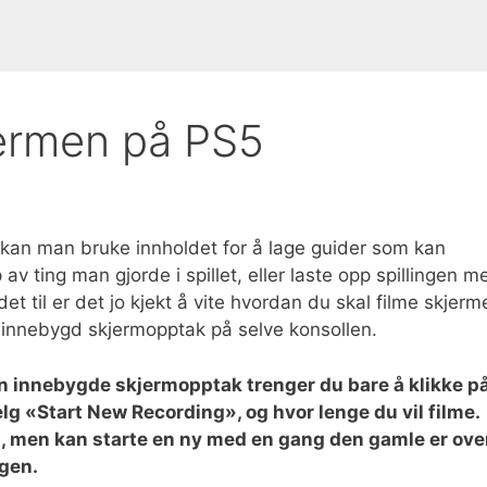
jermen på PS5
 kan man bruke innholdet for å lage guider som kan
av ting man gjorde i spillet, eller laste opp spillingen m
 til er det jo kjekt å vite hvordan du skal filme skjerm
k innebygd skjermopptak på selve konsollen.
sin innebygde skjermopptak trenger du bare å klikke p
lg «Start New Recording», og hvor lenge du vil filme.
on, men kan starte en ny med en gang den gamle er over
ngen.