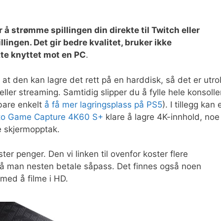
 å strømme spillingen din direkte til Twitch eller
lingen. Det gir bedre kvalitet, bruker ikke
kte knyttet mot en PC
.
t den kan lagre det rett på en harddisk, så det er utrol
ller streaming. Samtidig slipper du å fylle hele konsoll
 bare enkelt
å få mer lagringsplass på PS5
). I tillegg kan 
to Game Capture 4K60 S+
klare å lagre 4K-innhold, noe
e skjermopptak.
r penger. Den vi linken til ovenfor koster flere
må man nesten betale såpass. Det finnes også noen
 med å filme i HD.