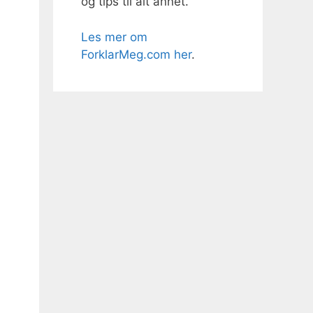
og tips til alt annet.
Les mer om
ForklarMeg.com her
.