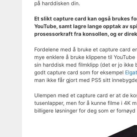
på harddisken din.
Et slikt capture card kan også brukes for
YouTube, samt lagre lange opptak av spil
prosessorkraft fra konsollen, og er dire
Fordelene med å bruke et capture card er a
mye enklere å bruke klippene til YouTube e
sin harddisk med filmklipp (det er jo ikke
godt capture card som for eksempel
Elga
man ikke får gjort med PS5 sitt innebygd
Ulempen med et capture card er at de koste
tusenlapper, men for å kunne filme i 4K 
billigere løsninger for deg som er fornøyd