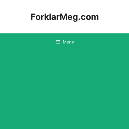
Hopp
til
ForklarMeg.com
innhold
Meny