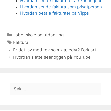
Hvordan sende faktura for årskontingent
Hvordan sende faktura som privatperson
Hvordan betale fakturaer på Vipps
Kategorier
Jobb, skole og utdanning
Stikkord
Faktura
Er det lov med rev som kjæledyr? Forklart
Hvordan slette seerloggen på YouTube
Søk
etter: