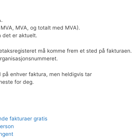
A.
n MVA, MVA, og totalt med MVA).
 det er aktuelt.
etaksregisteret må komme frem et sted på fakturaen.
organisasjonsnummeret.
 på enhver faktura, men heldigvis tar
meste for deg.
de fakturaer gratis
person
ingent