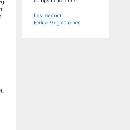
og tips til alt annet.
og
am
Les mer om
e
ForklarMeg.com her
.
t.