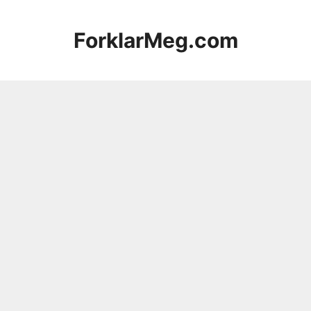
Hopp
til
ForklarMeg.com
innhold