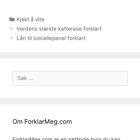
Kategorier
Kjekt å vite
Verdens største katterase forklart
Lån til solcellepanel forklart
Søk
etter:
Om ForklarMeg.com
ForklarMeg.com er en nettside hvor du kan