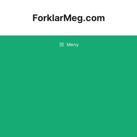
Hopp
til
ForklarMeg.com
innhold
Meny