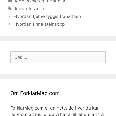
Jobb, skole og utdanning
Stikkord
Jobbreferanse
Hvordan fjerne tyggis fra sofaen
Hvordan finne steinsopp
Søk
etter:
Om ForklarMeg.com
ForklarMeg.com er en nettside hvor du kan
lære om alt mulig, og vi har artikler om alt fra