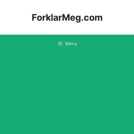
Hopp
til
ForklarMeg.com
innhold
Meny