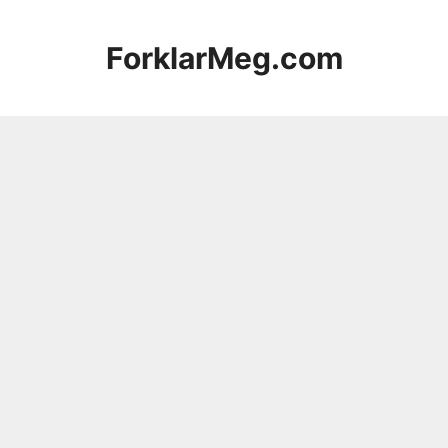
Hopp
til
ForklarMeg.com
innhold