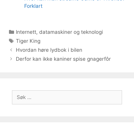
Forklart
Kategorier
Internett, datamaskiner og teknologi
Stikkord
Tiger King
Hvordan høre lydbok i bilen
Derfor kan ikke kaniner spise gnagerfôr
Søk
etter: