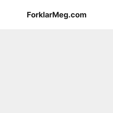
Hopp
til
ForklarMeg.com
innhold