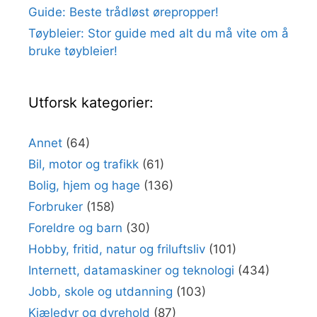
Guide: Beste trådløst ørepropper!
Tøybleier: Stor guide med alt du må vite om å
bruke tøybleier!
Utforsk kategorier:
Annet
(64)
Bil, motor og trafikk
(61)
Bolig, hjem og hage
(136)
Forbruker
(158)
Foreldre og barn
(30)
Hobby, fritid, natur og friluftsliv
(101)
Internett, datamaskiner og teknologi
(434)
Jobb, skole og utdanning
(103)
Kjæledyr og dyrehold
(87)