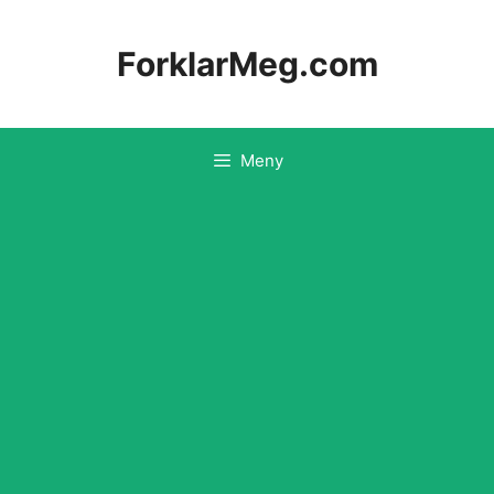
Hopp
til
ForklarMeg.com
innhold
Meny