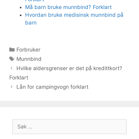
Må barn bruke munnbind? Forklart
Hvordan bruke medisinsk munnbind på
barn
Kategorier
Forbruker
Stikkord
Munnbind
Hvilke aldersgrenser er det på kredittkort?
Forklart
Lån for campingvogn forklart
Søk
etter: