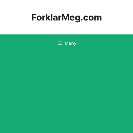
Hopp
til
ForklarMeg.com
innhold
Meny