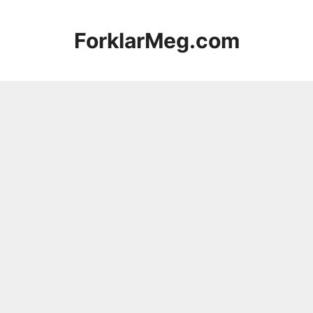
Hopp
til
ForklarMeg.com
innhold