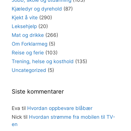
Jobb, skole og utdanning
(103)
Kjæledyr og dyrehold
(87)
Kjekt å vite
(290)
Leksehjelp
(20)
Mat og drikke
(266)
Om Forklarmeg
(5)
Reise og ferie
(103)
Trening, helse og kosthold
(135)
Uncategorized
(5)
Siste kommentarer
Eva
til
Hvordan oppbevare blåbær
Nick
til
Hvordan strømme fra mobilen til TV-
en