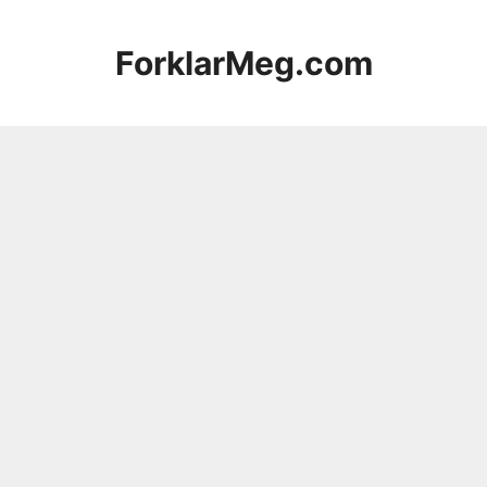
Hopp
til
ForklarMeg.com
innhold