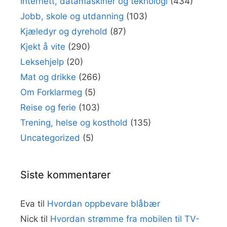
Internett, datamaskiner og teknologi
(434)
Jobb, skole og utdanning
(103)
Kjæledyr og dyrehold
(87)
Kjekt å vite
(290)
Leksehjelp
(20)
Mat og drikke
(266)
Om Forklarmeg
(5)
Reise og ferie
(103)
Trening, helse og kosthold
(135)
Uncategorized
(5)
Siste kommentarer
Eva
til
Hvordan oppbevare blåbær
Nick
til
Hvordan strømme fra mobilen til TV-