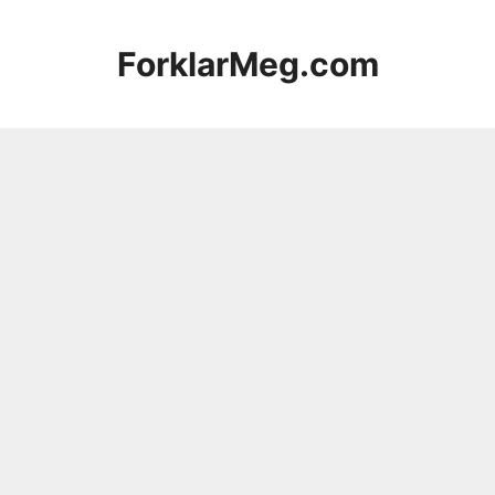
Hopp
til
ForklarMeg.com
innhold