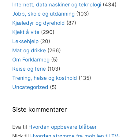
Internett, datamaskiner og teknologi
(434)
Jobb, skole og utdanning
(103)
Kjæledyr og dyrehold
(87)
Kjekt å vite
(290)
Leksehjelp
(20)
Mat og drikke
(266)
Om Forklarmeg
(5)
Reise og ferie
(103)
Trening, helse og kosthold
(135)
Uncategorized
(5)
Siste kommentarer
Eva
til
Hvordan oppbevare blåbær
Nick
til
Hvordan strømme fra mobilen til TV-