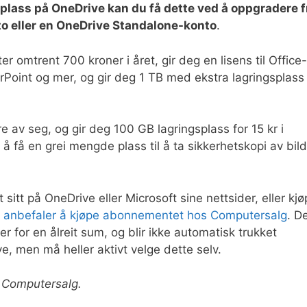
plass på OneDrive kan du få dette ved å oppgradere f
to eller en OneDrive Standalone-konto
.
omtrent 700 kroner i året, gir deg en lisens til Office-
Point og mer, og gir deg 1 TB med ekstra lagringsplass
e av seg, og gir deg 100 GB lagringsplass for 15 kr i
 få en grei mengde plass til å ta sikkerhetskopi av bild
t på OneDrive eller Microsoft sine nettsider, eller kjø
i anbefaler å kjøpe abonnementet hos Computersalg
. D
 for en ålreit sum, og blir ikke automatisk trukket
ye, men må heller aktivt velge dette selv.
r Computersalg.