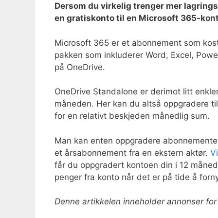
Dersom du virkelig trenger mer lagrings
en gratiskonto til en Microsoft 365-kon
Microsoft 365 er et abonnement som koster 
pakken som inkluderer Word, Excel, Power
på OneDrive.
OneDrive Standalone er derimot litt enkler
måneden. Her kan du altså oppgradere til å
for en relativt beskjeden månedlig sum.
Man kan enten oppgradere abonnementet sit
et årsabonnement fra en ekstern aktør.
V
får du oppgradert kontoen din i 12 måneder
penger fra konto når det er på tide å forn
Denne artikkelen inneholder annonser fo