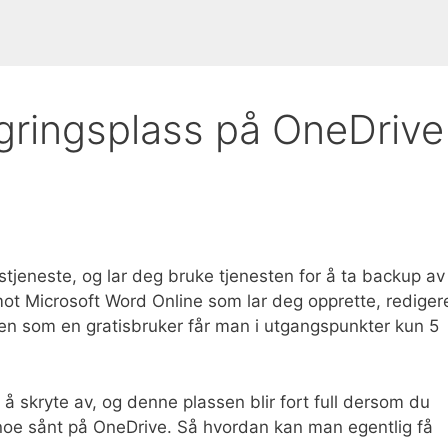
gringsplass på OneDrive
stjeneste, og lar deg bruke tjenesten for å ta backup av
 mot Microsoft Word Online som lar deg opprette, rediger
en som en gratisbruker får man i utgangspunkter kun 5
å skryte av, og denne plassen blir fort full dersom du
r noe sånt på OneDrive. Så hvordan kan man egentlig få