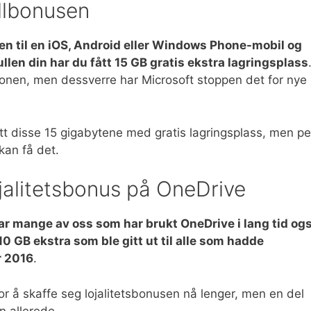
llbonusen
n til en iOS, Android eller Windows Phone-mobil og
len din har du fått 15 GB gratis ekstra lagringsplass
jonen, men dessverre har Microsoft stoppen det for nye
tt disse 15 gigabytene med gratis lagringsplass, men pe
kan få det.
ojalitetsbonus på OneDrive
 mange av oss som har brukt OneDrive i lang tid og
 10 GB ekstra som ble gitt ut til alle som hadde
r 2016
.
r å skaffe seg lojalitetsbonusen nå lenger, men en del
n allerede.