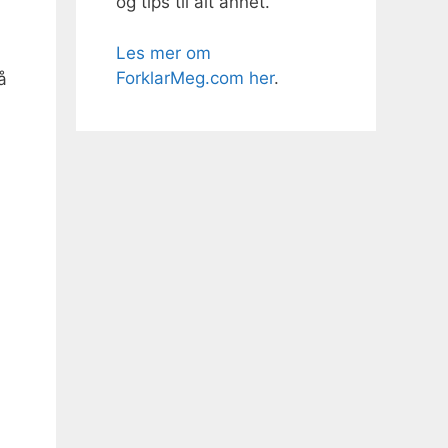
og tips til alt annet.
Les mer om
ForklarMeg.com her
.
å