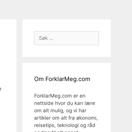
Søk
etter:
Om ForklarMeg.com
e
ForklarMeg.com er en
nettside hvor du kan lære
om alt mulig, og vi har
artikler om alt fra økonomi,
reisetips, teknologi og råd