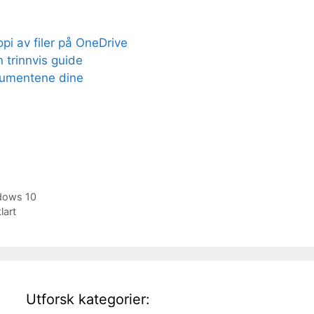
pi av filer på OneDrive
 trinnvis guide
kumentene dine
dows 10
lart
Utforsk kategorier: