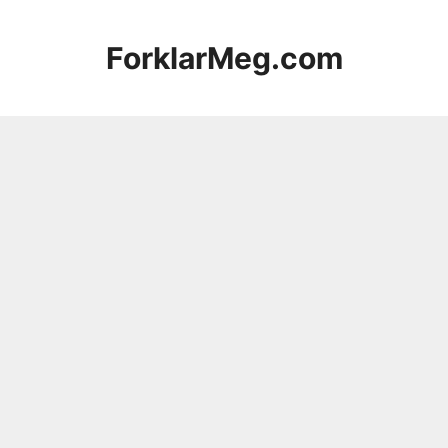
Hopp
til
ForklarMeg.com
innhold