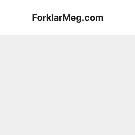
Hopp
til
ForklarMeg.com
innhold