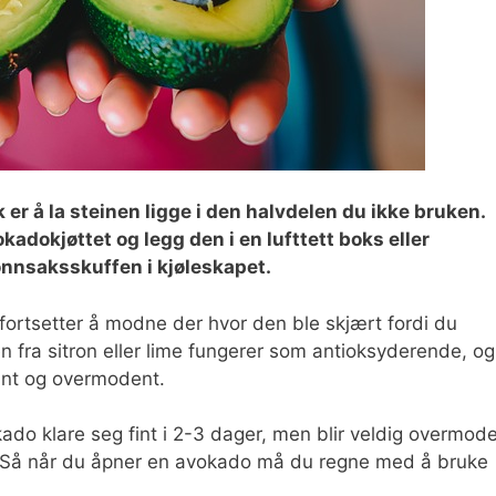
k er å la steinen ligge i den halvdelen du ikke bruken.
vokadokjøttet og legg den i en lufttett boks eller
rønnsaksskuffen i kjøleskapet.
 fortsetter å modne der hvor den ble skjært fordi du
n fra sitron eller lime fungerer som antioksyderende, og
runt og overmodent.
ado klare seg fint i 2-3 dager, men blir veldig overmod
r. Så når du åpner en avokado må du regne med å bruke