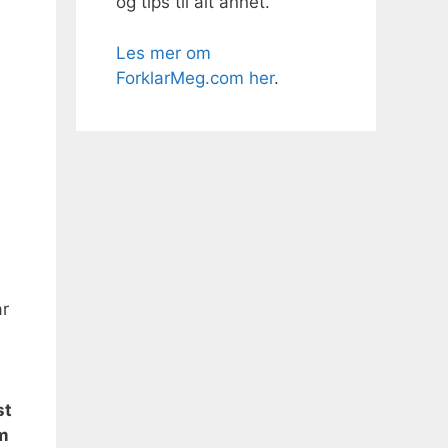
og tips til alt annet.
Les mer om
ForklarMeg.com her
.
ar
st
om