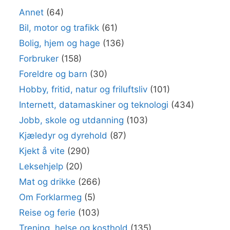
Annet
(64)
Bil, motor og trafikk
(61)
Bolig, hjem og hage
(136)
Forbruker
(158)
Foreldre og barn
(30)
Hobby, fritid, natur og friluftsliv
(101)
Internett, datamaskiner og teknologi
(434)
Jobb, skole og utdanning
(103)
Kjæledyr og dyrehold
(87)
Kjekt å vite
(290)
Leksehjelp
(20)
Mat og drikke
(266)
Om Forklarmeg
(5)
Reise og ferie
(103)
Trening, helse og kosthold
(135)