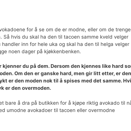
vokadoene for å se om de er modne, eller om de trenge
. Så hvis du skal ha den til tacoen samme kveld velger
ndler inn for hele uka og skal ha den til helga velger
igge noen dager på kjøkkenbenken.
r kjenner du på dem. Dersom den kjennes like hard s
den. Om den er ganske hard, men gir litt etter, er de
ykt er den moden nok til å spises med det samme. Hv
yk er den overmoden.
bare å dra på butikken for å kjøpe riktig avokado til n
 med umodne avokadoer til tacoen eller overmodne