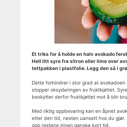
Et triks for å holde en halv avokado fers
Hell litt syre fra sitron eller lime over a
tettpakken i plastfolie. Legg den så i g
Dette forhindrer i stor grad at avokadoen
stopper oksyderingen av fruktkjøttet. Syre
beskytter derfor fruktkjøttet mot å blir b
Med riktig oppbevaring kan en åpnet avok
etter den tid, nesten uansett hva du gjø
opp restene innen ganske kort tid.