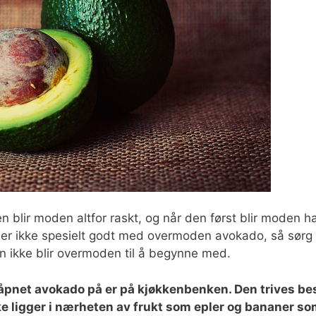
en blir moden altfor raskt, og når den først blir moden h
t er ikke spesielt godt med overmoden avokado, så sørg
den ikke blir overmoden til å begynne med.
uåpnet avokado på er på kjøkkenbenken. Den trives be
ke ligger i nærheten av frukt som epler og bananer s