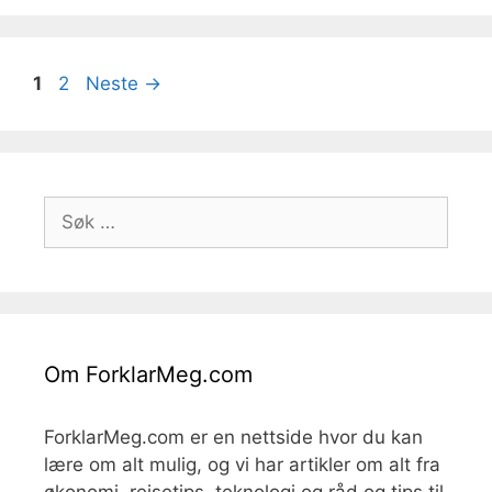
Side
Side
1
2
Neste
→
Søk
etter:
Om ForklarMeg.com
ForklarMeg.com er en nettside hvor du kan
lære om alt mulig, og vi har artikler om alt fra