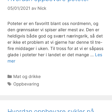
05/01/2021
av
Nick
Poteter er en favoritt blant oss nordmenn, og
den grønnsaker vi spiser aller mest av. Den er
heldigvis både god og svært næringsrik, så det
er ikke et problem at vi gjerne har denne til tre-
fire middager i uken. Til tross for at vi er såpass
glade i poteter her i landet er det mange …
Les
mer
Kategorier
Mat og drikke
Stikkord
Oppbevaring
Hvordan oppbevare sykler på