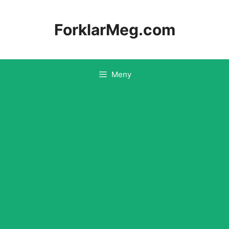
Hopp
til
ForklarMeg.com
innhold
Meny