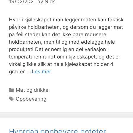
19/02/2021
av
Nick
Hvor i kjøleskapet man legger maten kan faktisk
påvirke holdbarheten, og dersom du legger mat
på feil steder kan det ikke bare redusere
holdbarheten, men til og med ødelegge hele
produktet! Det er nemlig en del variasjon i
temperaturen rundt om i kjøleskapet, og det er
virkelig ikke slik at hele kjøleskapet holder 4
grader …
Les mer
Kategorier
Mat og drikke
Stikkord
Oppbevaring
Hvordan oppbevare poteter