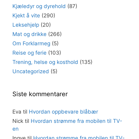
Kjæledyr og dyrehold
(87)
Kjekt å vite
(290)
Leksehjelp
(20)
Mat og drikke
(266)
Om Forklarmeg
(5)
Reise og ferie
(103)
Trening, helse og kosthold
(135)
Uncategorized
(5)
Siste kommentarer
Eva
til
Hvordan oppbevare blåbær
Nick
til
Hvordan strømme fra mobilen til TV-
en
Ingve
til
Hvordan strømme fra mobilen til TV-