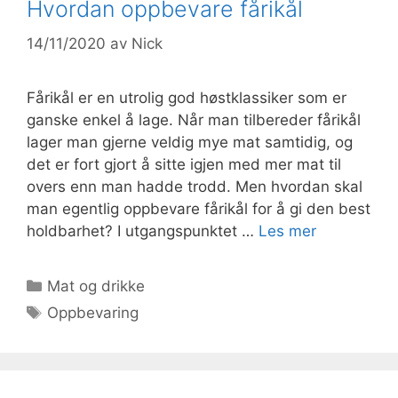
Hvordan oppbevare fårikål
14/11/2020
av
Nick
Fårikål er en utrolig god høstklassiker som er
ganske enkel å lage. Når man tilbereder fårikål
lager man gjerne veldig mye mat samtidig, og
det er fort gjort å sitte igjen med mer mat til
overs enn man hadde trodd. Men hvordan skal
man egentlig oppbevare fårikål for å gi den best
holdbarhet? I utgangspunktet …
Les mer
Kategorier
Mat og drikke
Stikkord
Oppbevaring