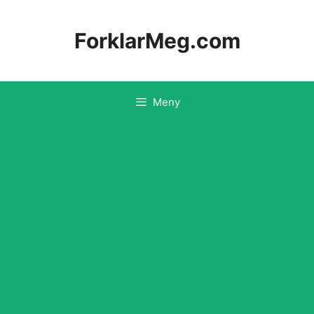
Hopp
til
ForklarMeg.com
innhold
Meny