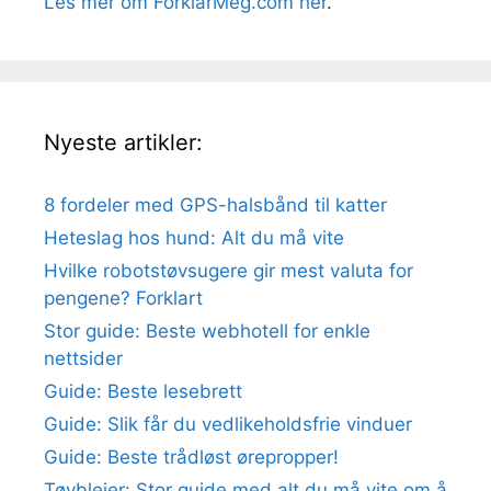
Les mer om ForklarMeg.com her
.
Nyeste artikler:
8 fordeler med GPS-halsbånd til katter
Heteslag hos hund: Alt du må vite
Hvilke robotstøvsugere gir mest valuta for
pengene? Forklart
Stor guide: Beste webhotell for enkle
nettsider
Guide: Beste lesebrett
Guide: Slik får du vedlikeholdsfrie vinduer
Guide: Beste trådløst ørepropper!
Tøybleier: Stor guide med alt du må vite om å