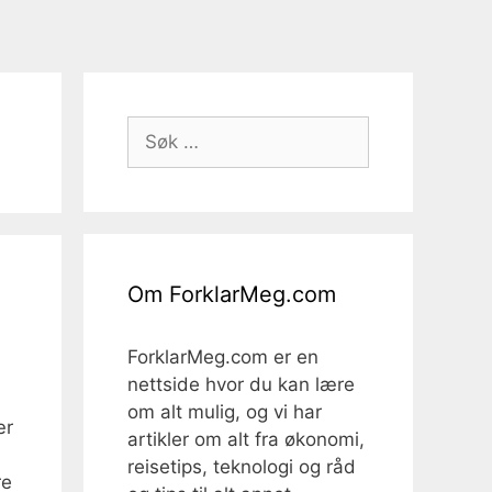
Søk
etter:
Om ForklarMeg.com
ForklarMeg.com er en
nettside hvor du kan lære
om alt mulig, og vi har
ær
artikler om alt fra økonomi,
reisetips, teknologi og råd
re