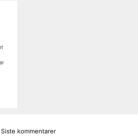
ot
ør
Siste kommentarer