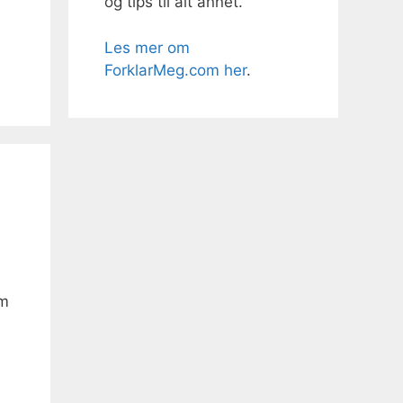
og tips til alt annet.
Les mer om
ForklarMeg.com her
.
om