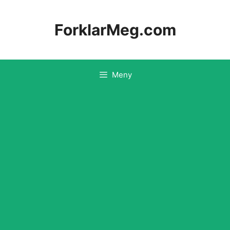
Hopp
til
ForklarMeg.com
innhold
Meny