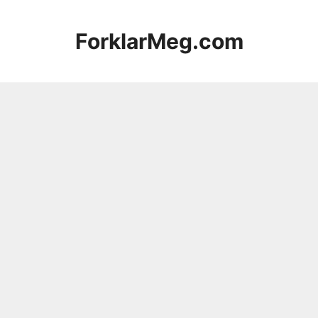
Hopp
til
ForklarMeg.com
innhold