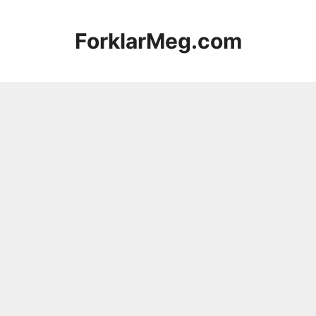
Hopp
til
ForklarMeg.com
innhold