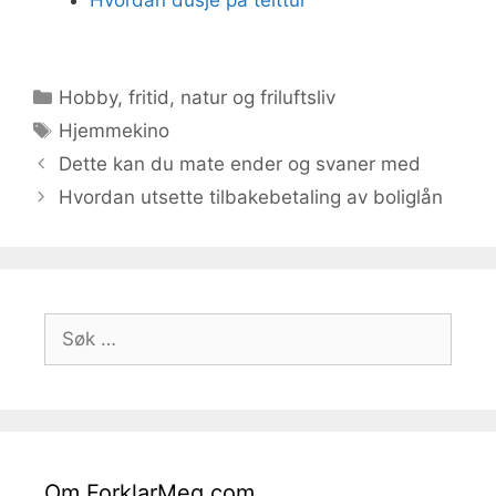
Hvordan dusje på telttur
Kategorier
Hobby, fritid, natur og friluftsliv
Stikkord
Hjemmekino
Dette kan du mate ender og svaner med
Hvordan utsette tilbakebetaling av boliglån
Søk
etter:
Om ForklarMeg.com