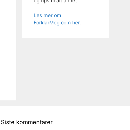
og tips til alt annet.
Les mer om
ForklarMeg.com her
.
Siste kommentarer