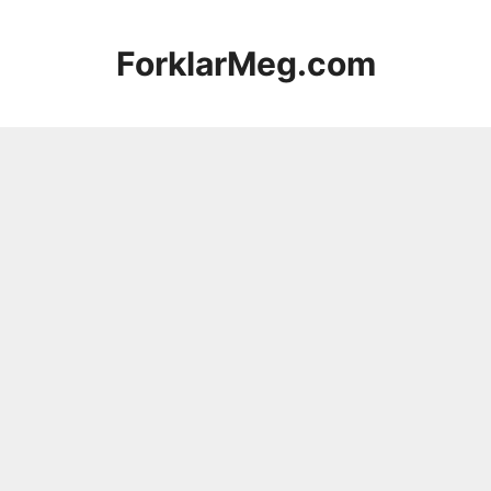
Hopp
til
ForklarMeg.com
innhold