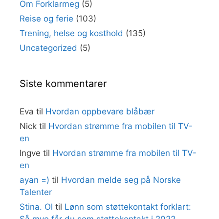
Om Forklarmeg
(5)
Reise og ferie
(103)
Trening, helse og kosthold
(135)
Uncategorized
(5)
Siste kommentarer
Eva
til
Hvordan oppbevare blåbær
Nick
til
Hvordan strømme fra mobilen til TV-
en
Ingve
til
Hvordan strømme fra mobilen til TV-
en
ayan =)
til
Hvordan melde seg på Norske
Talenter
Stina. Ol
til
Lønn som støttekontakt forklart:
Så mye får du som støttekontakt i 2022