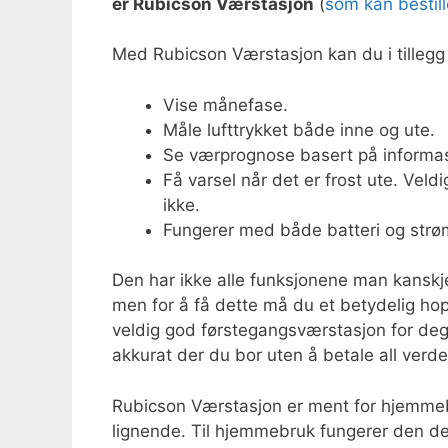
er Rubicson Værstasjon
(
som kan bestill
Med Rubicson Værstasjon kan du i tillegg 
Vise månefase.
Måle lufttrykket både inne og ute.
Se værprognose basert på informas
Få varsel når det er frost ute. Veld
ikke.
Fungerer med både batteri og strø
Den har ikke alle funksjonene man kanskj
men for å få dette må du et betydelig ho
veldig god førstegangsværstasjon for deg 
akkurat der du bor uten å betale all verde
Rubicson Værstasjon er ment for hjemmebru
lignende. Til hjemmebruk fungerer den deri