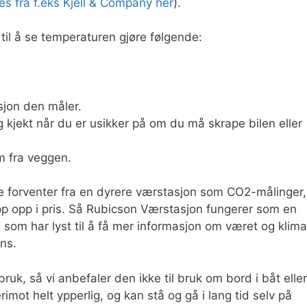
es fra f.eks Kjell & Company her
).
til å se temperaturen gjøre følgende:
jon den måler.
ig kjekt når du er usikker på om du må skrape bilen eller
m fra veggen.
e forventer fra en dyrere værstasjon som CO2-målinger,
pp opp i pris. Så Rubicson Værstasjon fungerer som en
som har lyst til å få mer informasjon om været og klima
ns.
k, så vi anbefaler den ikke til bruk om bord i båt eller
mot helt ypperlig, og kan stå og gå i lang tid selv på