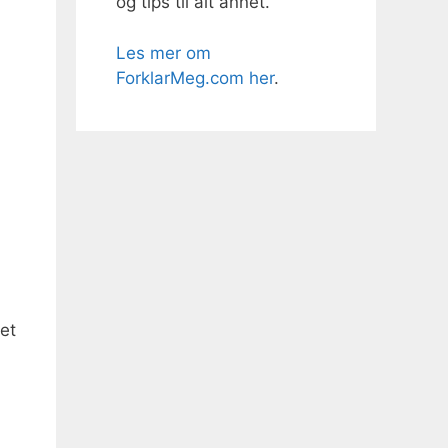
og tips til alt annet.
Les mer om
ForklarMeg.com her
.
et