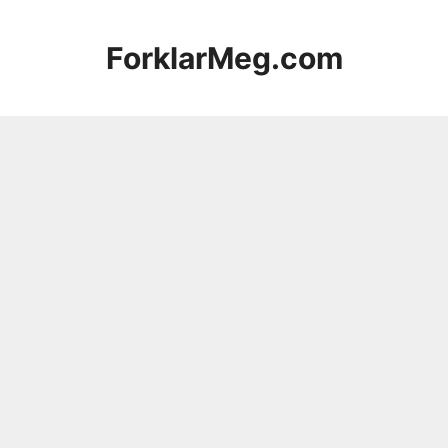
Hopp
til
ForklarMeg.com
innhold