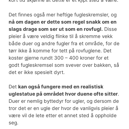
kort tid skjønne at dette er et kjipt sted å være.
Det finnes også mer heftige fugleskremsler, og
nå om dagen er dette som regel snakk om en
slags drage som ser ut som en rovfugl.
Disse
pleier å være veldig flinke til å skremme vekk
både duer og andre fugler fra et område, for de
tørr ikke å komme for tett på rovfuglene. Det
koster gjerne rundt 300 – 400 kroner for et
godt fugleskremsel som svever over bakken, så
det er ikke spesielt dyrt.
Det
kan også fungere med en realistisk
uglestatue på området hvor duene ofte sitter
.
Duer er nemlig byttedyr for ugler, og dersom de
tror det er en ugle der hvor de vanligvis pleier å
være vil de lete etter et annet sted å oppholde
seg.