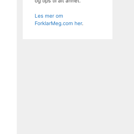
og tips til alt annet.
Les mer om
ForklarMeg.com her
.