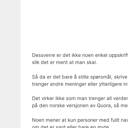
Dessverre er det ikke noen enkel oppskrif
slik det er ment at man skal.
Så da er det bare å stille spørsmål, skri
trenger andre meninger eller ytterligere 
Det virker ikke som man trenger all verden
på den norske versjonen av Quora, så med 
Noen mener at kun personer med fullt navn 
om det er sant eller bare en myte.