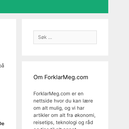
Søk
etter:
på
Om ForklarMeg.com
ForklarMeg.com er en
nettside hvor du kan lære
om alt mulig, og vi har
artikler om alt fra økonomi,
reisetips, teknologi og råd
De