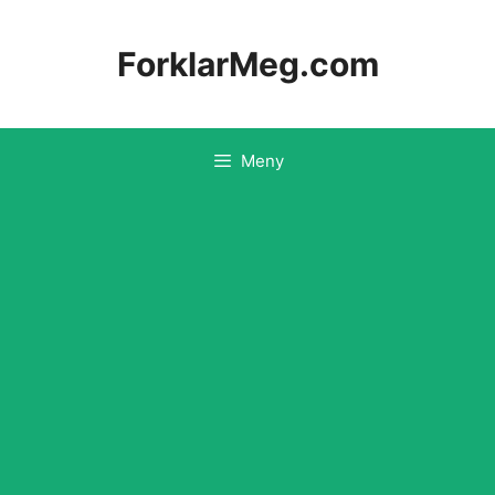
Hopp
til
ForklarMeg.com
innhold
Meny