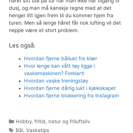
håret sitt ute på tur når man ikke har tilgang til
dusj, og man må kanskje regne med at det
henger litt igjen frem til du kommer hjem fra
turen. Men så lenge håret får nok lufting vil det
neppe være et stort problem.
Les også:
Hvordan fjerne bållukt fra klær
Hvor lenge kan vått tøy ligge i
vaskemaskinen? Forklart!
Hvordan vaske treningstøy
Hvordan fjerne dårlig lukt i kjøleskapet
Hvordan fjerne blokkering fra Instagram
Kategorier
Hobby, fritid, natur og friluftsliv
Stikkord
Bål
,
Vasketips