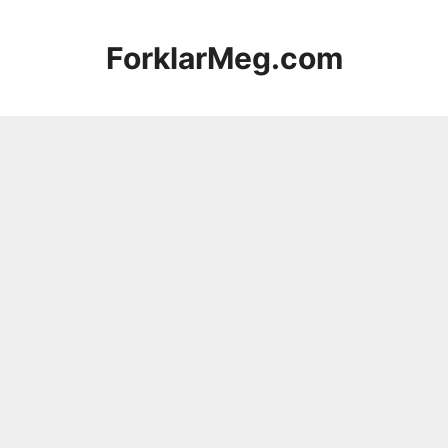
Hopp
til
ForklarMeg.com
innhold