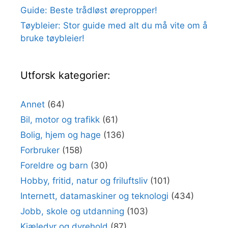
Guide: Beste trådløst ørepropper!
Tøybleier: Stor guide med alt du må vite om å
bruke tøybleier!
Utforsk kategorier:
Annet
(64)
Bil, motor og trafikk
(61)
Bolig, hjem og hage
(136)
Forbruker
(158)
Foreldre og barn
(30)
Hobby, fritid, natur og friluftsliv
(101)
Internett, datamaskiner og teknologi
(434)
Jobb, skole og utdanning
(103)
Kjæledyr og dyrehold
(87)