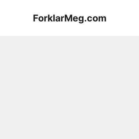
Hopp
til
ForklarMeg.com
innhold