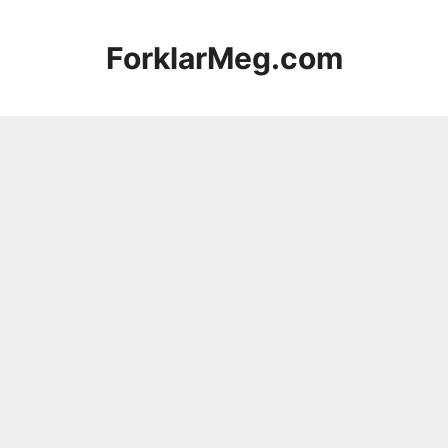
Hopp
til
ForklarMeg.com
innhold