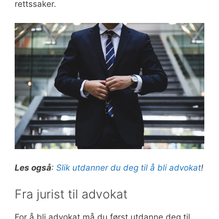
rettssaker.
Les også
:
Slik utdanner du deg til å bli advokat
!
Fra jurist til advokat
For å bli advokat må du først utdanne deg til