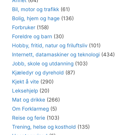
Annet
(64)
Bil, motor og trafikk
(61)
Bolig, hjem og hage
(136)
Forbruker
(158)
Foreldre og barn
(30)
Hobby, fritid, natur og friluftsliv
(101)
Internett, datamaskiner og teknologi
(434)
Jobb, skole og utdanning
(103)
Kjæledyr og dyrehold
(87)
Kjekt å vite
(290)
Leksehjelp
(20)
Mat og drikke
(266)
Om Forklarmeg
(5)
Reise og ferie
(103)
Trening, helse og kosthold
(135)