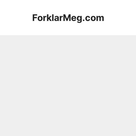
Hopp
til
ForklarMeg.com
innhold