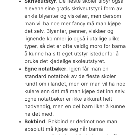
Skriveutstyr
. De fleste skoler tilbyr også
elevene sine gratis skriveutstyr i form av
enkle blyanter og viskelær, men dersom
man vil ha noe mer fancy må man kjøpe
det selv. Blyanter, penner, visklær og
lignende kommer jo også i utallige ulike
typer, så det er ofte veldig moro for barna
å kunne ha sitt eget utstyr istedenfor å
bruke det kjedelige skoleutstyret.
Egne notatbøker
. Igjen får man en
standard notatbok av de fleste skoler
rundt om i landet, men om man vil ha noe
kulere enn det må man kjøpe det inn selv.
Egne notatbøker er ikke akkurat helt
nødvendig, men en del barn liker å kunne
ha det med.
Bokbind
. Bokbind er derimot noe man
absolutt må kjøpe seg når barna