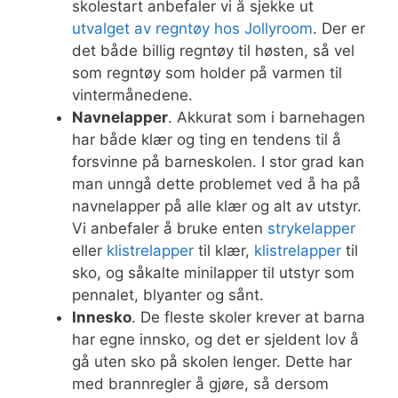
skolestart anbefaler vi å sjekke ut
utvalget av regntøy hos Jollyroom
. Der er
det både billig regntøy til høsten, så vel
som regntøy som holder på varmen til
vintermånedene.
Navnelapper
. Akkurat som i barnehagen
har både klær og ting en tendens til å
forsvinne på barneskolen. I stor grad kan
man unngå dette problemet ved å ha på
navnelapper på alle klær og alt av utstyr.
Vi anbefaler å bruke enten
strykelapper
eller
klistrelapper
til klær,
klistrelapper
til
sko, og såkalte minilapper til utstyr som
pennalet, blyanter og sånt.
Innesko
. De fleste skoler krever at barna
har egne innsko, og det er sjeldent lov å
gå uten sko på skolen lenger. Dette har
med brannregler å gjøre, så dersom