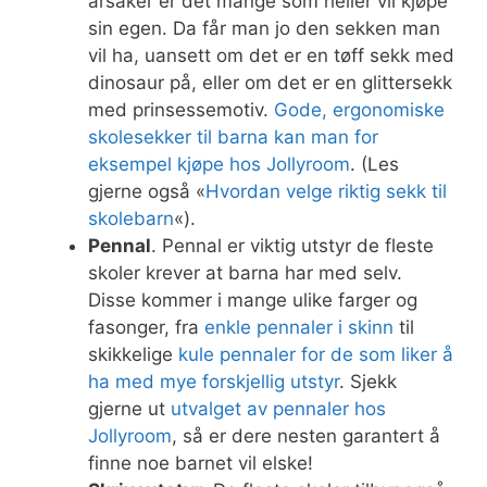
årsaker er det mange som heller vil kjøpe
sin egen. Da får man jo den sekken man
vil ha, uansett om det er en tøff sekk med
dinosaur på, eller om det er en glittersekk
med prinsessemotiv.
Gode, ergonomiske
skolesekker til barna kan man for
eksempel kjøpe hos Jollyroom
. (Les
gjerne også «
Hvordan velge riktig sekk til
skolebarn
«).
Pennal
. Pennal er viktig utstyr de fleste
skoler krever at barna har med selv.
Disse kommer i mange ulike farger og
fasonger, fra
enkle pennaler i skinn
til
skikkelige
kule pennaler for de som liker å
ha med mye forskjellig utstyr
. Sjekk
gjerne ut
utvalget av pennaler hos
Jollyroom
, så er dere nesten garantert å
finne noe barnet vil elske!