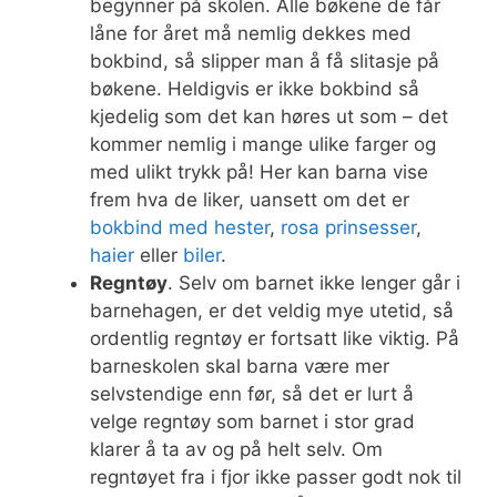
begynner på skolen. Alle bøkene de får
låne for året må nemlig dekkes med
bokbind, så slipper man å få slitasje på
bøkene. Heldigvis er ikke bokbind så
kjedelig som det kan høres ut som – det
kommer nemlig i mange ulike farger og
med ulikt trykk på! Her kan barna vise
frem hva de liker, uansett om det er
bokbind med hester
,
rosa prinsesser
,
haier
eller
biler
.
Regntøy
. Selv om barnet ikke lenger går i
barnehagen, er det veldig mye utetid, så
ordentlig regntøy er fortsatt like viktig. På
barneskolen skal barna være mer
selvstendige enn før, så det er lurt å
velge regntøy som barnet i stor grad
klarer å ta av og på helt selv. Om
regntøyet fra i fjor ikke passer godt nok til