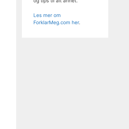
og tips til alt annet.
Les mer om
ForklarMeg.com her
.