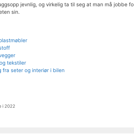
ggsopp jevnlig, og virkelig ta til seg at man må jobbe fo
eten sin.
plastmøbler
toff
vegger
g tekstiler
ra seter og interiør i bilen
e i 2022