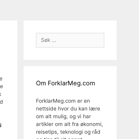
Søk
etter:
ke
Om ForklarMeg.com
te
k
ForklarMeg.com er en
ed
nettside hvor du kan lære
om alt mulig, og vi har
artikler om alt fra økonomi,
i
reisetips, teknologi og råd