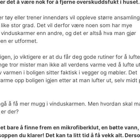
ier det å være nok for å fjerne overskuddsfukt i huset.
r tøy eller trener innendørs vil oppleve større ansamling
 i like stor grad. Det vil derfor være noen som har mye
vinduskarmer enn andre, og det er altså hva man gjør
en er utformet.
igen, jo viktigere er at du får deg gode rutiner for å lufte
ange tror mister man ikke all verdens varme ved å lufte u
varmen i boligen sitter faktisk i vegger og møbler. Det
varme opp boligen igjen etter at man lufter ut, selv midt
ngå å få mer mugg i vinduskarmen. Men hvordan skal m
 er der?
t bare å finne frem en mikrofiberklut, en bøtte vann,
ppen du klarer! Det kan ta litt tid å få vekk alt. Ders