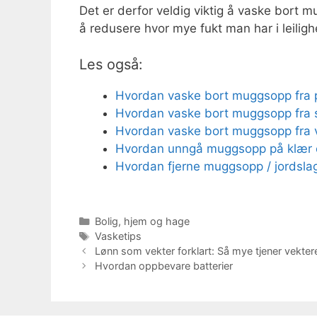
Det er derfor veldig viktig å vaske bort mu
å redusere hvor mye fukt man har i leiligh
Les også:
Hvordan vaske bort muggsopp fra 
Hvordan vaske bort muggsopp fra s
Hvordan vaske bort muggsopp fra 
Hvordan unngå muggsopp på klær o
Hvordan fjerne muggsopp / jordslag f
Kategorier
Bolig, hjem og hage
Stikkord
Vasketips
Lønn som vekter forklart: Så mye tjener vekter
Hvordan oppbevare batterier