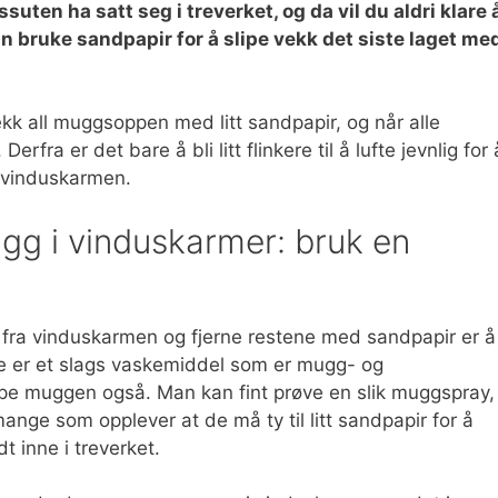
suten ha satt seg i treverket, og da vil du aldri klare 
n bruke sandpapir for å slipe vekk det siste laget me
ekk all muggsoppen med litt sandpapir, og når alle
fra er det bare å bli litt flinkere til å lufte jevnlig for 
i vinduskarmen.
ugg i vinduskarmer: bruk en
n fra vinduskarmen og fjerne restene med sandpapir er å
 er et slags vaskemiddel som er mugg- og
pe muggen også. Man kan fint prøve en slik muggspray,
ge som opplever at de må ty til litt sandpapir for å
t inne i treverket.