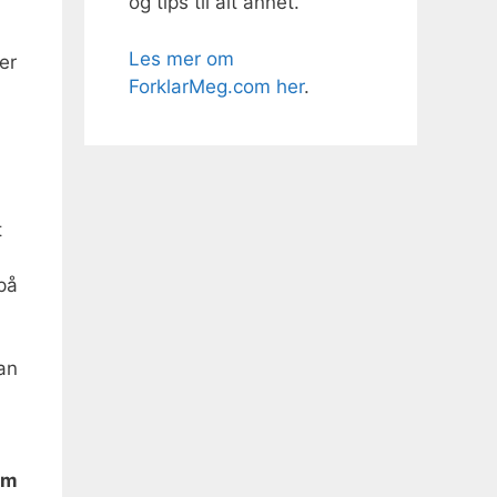
og tips til alt annet.
Les mer om
er
ForklarMeg.com her
.
t
 på
an
om