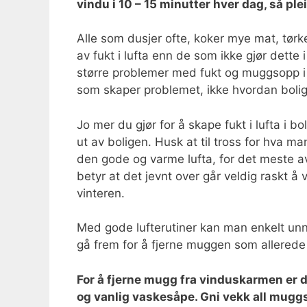
vindu i 10 – 15 minutter hver dag, så ple
Alle som dusjer ofte, koker mye mat, tørke
av fukt i lufta enn de som ikke gjør dette
større problemer med fukt og muggsopp i 
som skaper problemet, ikke hvordan bolig
Jo mer du gjør for å skape fukt i lufta i bol
ut av boligen. Husk at til tross for hva m
den gode og varme lufta, for det meste av 
betyr at det jevnt over går veldig raskt å 
vinteren.
Med gode lufterutiner kan man enkelt un
gå frem for å fjerne muggen som allerede
For å fjerne mugg fra vinduskarmen er de
og vanlig vaskesåpe. Gni vekk all muggso