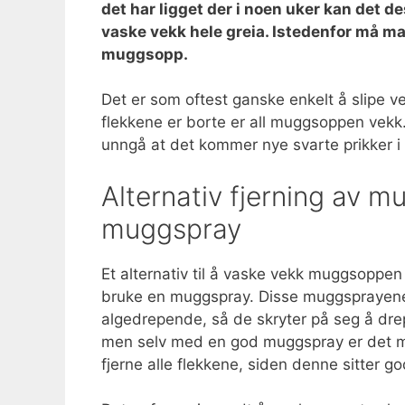
det har ligget der i noen uker kan det des
vaske vekk hele greia. Istedenfor må ma
muggsopp.
Det er som oftest ganske enkelt å slipe v
flekkene er borte er all muggsoppen vekk. Der
unngå at det kommer nye svarte prikker 
Alternativ fjerning av m
muggspray
Et alternativ til å vaske vekk muggsoppe
bruke en muggspray. Disse muggsprayene
algedrepende, så de skryter på seg å dre
men selv med en god muggspray er det man
fjerne alle flekkene, siden denne sitter god