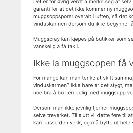
Det er for øvrig verdt å merke seg at se
garanti for at det ikke kommer ny muggsopp
muggsoppsporer overalt i luften, så det ko
vinduskarmen dersom du ikke begynner å t
Muggspray kan kjøpes på butikker som selge
vanskelig å få tak i.
Ikke la muggsoppen få v
For mange kan man tenke at skitt samma, hv
vinduskarmen? Ikke bare er det stygt, men 
noe bra å bo i en bolig med muggsopp ver
Dersom man ikke jevnlig fjerner muggsopp
selve treverket. Til slutt vil dette føre ti
kan pusse den vekk, og må bytte ut hele v