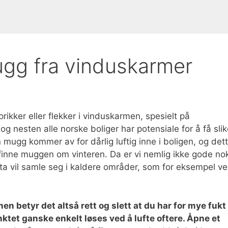
ugg fra vinduskarmer
rikker eller flekker i vinduskarmen, spesielt på
og nesten alle norske boliger har potensiale for å få sli
ugg kommer av for dårlig luftig inne i boligen, og det
å finne muggen om vinteren. Da er vi nemlig ikke gode no
lufta vil samle seg i kaldere områder, som for eksempel v
betyr det altså rett og slett at du har for mye fukt 
ktet ganske enkelt løses ved å lufte oftere. Åpne et