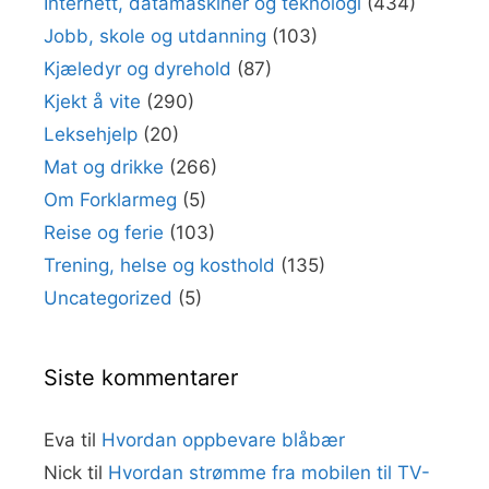
Internett, datamaskiner og teknologi
(434)
Jobb, skole og utdanning
(103)
Kjæledyr og dyrehold
(87)
Kjekt å vite
(290)
Leksehjelp
(20)
Mat og drikke
(266)
Om Forklarmeg
(5)
Reise og ferie
(103)
Trening, helse og kosthold
(135)
Uncategorized
(5)
Siste kommentarer
Eva
til
Hvordan oppbevare blåbær
Nick
til
Hvordan strømme fra mobilen til TV-