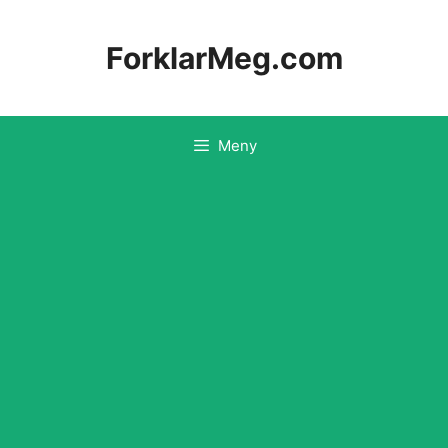
Hopp
til
ForklarMeg.com
innhold
Meny