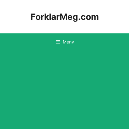
Hopp
til
ForklarMeg.com
innhold
Meny