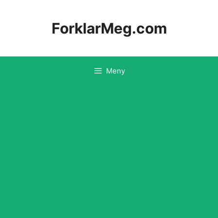
Hopp
til
ForklarMeg.com
innhold
Meny