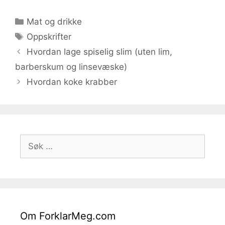
Kategorier
Mat og drikke
Stikkord
Oppskrifter
Hvordan lage spiselig slim (uten lim,
barberskum og linsevæske)
Hvordan koke krabber
Søk
etter:
Om ForklarMeg.com