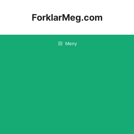
Hopp
til
ForklarMeg.com
innhold
Meny