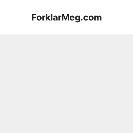
Hopp
til
ForklarMeg.com
innhold