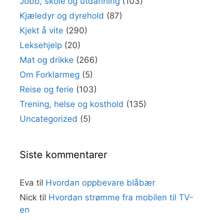
Jobb, skole og utdanning
(103)
Kjæledyr og dyrehold
(87)
Kjekt å vite
(290)
Leksehjelp
(20)
Mat og drikke
(266)
Om Forklarmeg
(5)
Reise og ferie
(103)
Trening, helse og kosthold
(135)
Uncategorized
(5)
Siste kommentarer
Eva
til
Hvordan oppbevare blåbær
Nick
til
Hvordan strømme fra mobilen til TV-
en