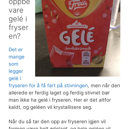
oppbe
vare
gelé i
fryser
en?
Det er
mange
som
legger
gelé i
fryseren for å få fart på stivningen
, men når den
allerede er ferdig laget og ferdig stivnet bør
man ikke ha gelé i fryseren. Her er det altfor
kaldt, og geléen vil krystallisere seg.
Når du så tar den opp av fryseren igjen vil
formen være helt ødelagt, og hele geléen vil