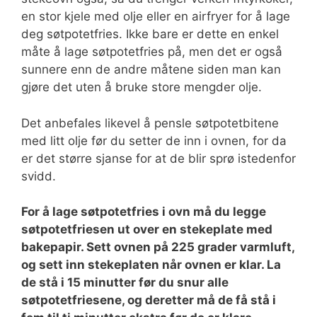
en stor kjele med olje eller en airfryer for å lage
deg søtpotetfries. Ikke bare er dette en enkel
måte å lage søtpotetfries på, men det er også
sunnere enn de andre måtene siden man kan
gjøre det uten å bruke store mengder olje.
Det anbefales likevel å pensle søtpotetbitene
med litt olje før du setter de inn i ovnen, for da
er det større sjanse for at de blir sprø istedenfor
svidd.
For å lage søtpotetfries i ovn må du legge
søtpotetfriesen ut over en stekeplate med
bakepapir. Sett ovnen på 225 grader varmluft,
og sett inn stekeplaten når ovnen er klar. La
de stå i 15 minutter før du snur alle
søtpotetfriesene, og deretter må de få stå i