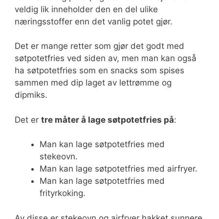
veldig lik inneholder den en del ulike
næringsstoffer enn det vanlig potet gjør.
Det er mange retter som gjør det godt med
søtpotetfries ved siden av, men man kan også
ha søtpotetfries som en snacks som spises
sammen med dip laget av lettrømme og
dipmiks.
Det er
tre måter å lage søtpotetfries på
:
Man kan lage søtpotetfries med
stekeovn.
Man kan lage søtpotetfries med airfryer.
Man kan lage søtpotetfries med
frityrkoking.
Av disse er stekeovn og airfryer hakket sunnere