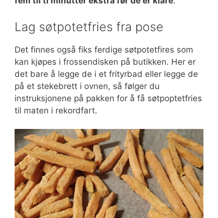
fem til ti minutter ekstra før de er klare
.
Lag søtpotetfries fra pose
Det finnes også fiks ferdige søtpotetfires som
kan kjøpes i frossendisken på butikken. Her er
det bare å legge de i et frityrbad eller legge de
på et stekebrett i ovnen, så følger du
instruksjonene på pakken for å få søtpoptetfries
til maten i rekordfart.