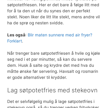
søtpotetfriesen. Her er det bare å følge litt med
for å ta den ut når du synes den er perfekt
stekt. Noen liker de litt lite stekt, mens andre vil
ha de sprø og nesten svidde.
Les også
:
Blir maten sunnere med air fryer?
Forklart
.
Når trenger bare søtpotetfriesen å hvile og kjøle
seg ned i et par minutter, så kan du servere
dem. Husk å salte og krydre det med hva du
måtte ønske før servering. Havsalt og rosmarin
er gode alternativer til krydder.
Lag søtpotetfries med stekeovn
Det er selvfølgelig mulig å lage søtpotetfries i
stekeovn også, så du trenger verken frityrkoker,