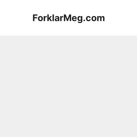
Hopp
til
ForklarMeg.com
innhold