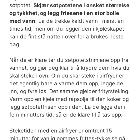
søtpotet.
Skjær søtpotetene i ønsket størrelse
og tykkhet, og legg friesene i en stor bolle
med vann
. La de trekke kaldt vann i minst en
times tid, men om du legger den i kjøleskapet
kan de fint stå natten over for å brukes neste
dag.
Når de er klare tar du søtpotetstrimlene opp fra
vannet, og gjør deg klar til å krydre dem hvis du
skal steke i ovn. Om du skal steke i airfryer er
det egentlig bare å varme dem opp, legge de
inn, og fyre løs. Det samme gjelder frityrsteking.
Varm opp en kjele med rapsolje til den koker og
legg søtpotetfrisen opp i den. La de ligge der i
fem minutters tid, så er de klare til å tas opp.
Steketiden med en airfryer er omtrent 15
minutter for vanlig pommes frittes-tykkelse på