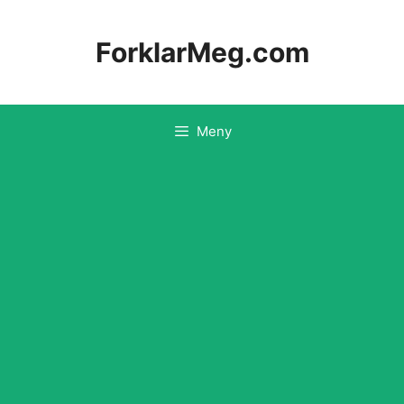
Hopp
til
ForklarMeg.com
innhold
Meny