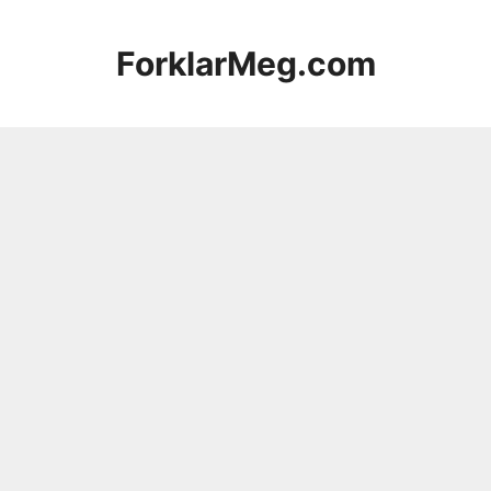
Hopp
til
ForklarMeg.com
innhold