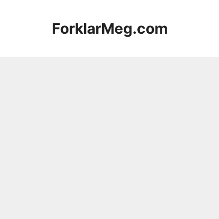
Hopp
til
ForklarMeg.com
innhold