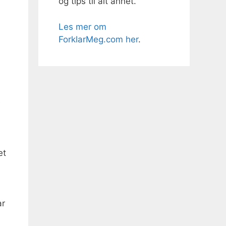
og tips til alt annet.
Les mer om
ForklarMeg.com her
.
å
e
et
ar