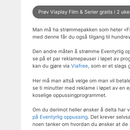
Prøv Viaplay Film & Serier gratis i 2 uke
Man må ha strømmepakken som heter «Film
med denne får du også tilgang til hundrev
Den andre måten å strømme Eventyrlig oppu
se på et par reklamepauser i løpet av pr
kan du gjøre via
Viafree
, som er et slags g
Her må man altså velge om man vil betale l
se ti minutter med reklame i løpet av en e
koselige oppussingprogrammet.
Om du derimot heller ønsker å delta har 
på Eventyrlig oppussing
. Det krever selv
noen tanker om hvordan du ønsker at de s