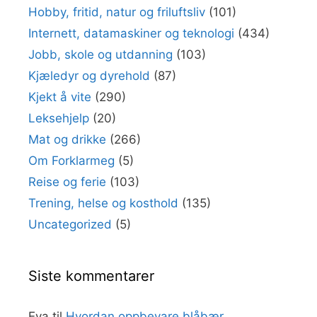
Hobby, fritid, natur og friluftsliv
(101)
Internett, datamaskiner og teknologi
(434)
Jobb, skole og utdanning
(103)
Kjæledyr og dyrehold
(87)
Kjekt å vite
(290)
Leksehjelp
(20)
Mat og drikke
(266)
Om Forklarmeg
(5)
Reise og ferie
(103)
Trening, helse og kosthold
(135)
Uncategorized
(5)
Siste kommentarer
Eva
til
Hvordan oppbevare blåbær