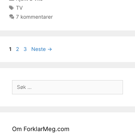
Stikkord
TV
7 kommentarer
Side
Side
Side
1
2
3
Neste
→
Søk
etter:
Om ForklarMeg.com