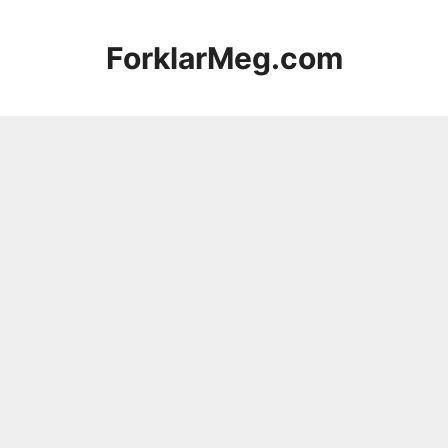
Hopp
til
ForklarMeg.com
innhold