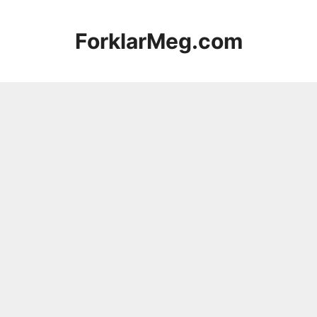
Hopp
til
ForklarMeg.com
innhold