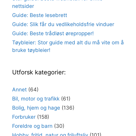
nettsider
Guide: Beste lesebrett
Guide: Slik får du vedlikeholdsfrie vinduer
Guide: Beste trådløst ørepropper!
Tøybleier: Stor guide med alt du må vite om å
bruke tøybleier!
Utforsk kategorier:
Annet
(64)
Bil, motor og trafikk
(61)
Bolig, hjem og hage
(136)
Forbruker
(158)
Foreldre og barn
(30)
Hobby, fritid, natur og friluftsliv
(101)