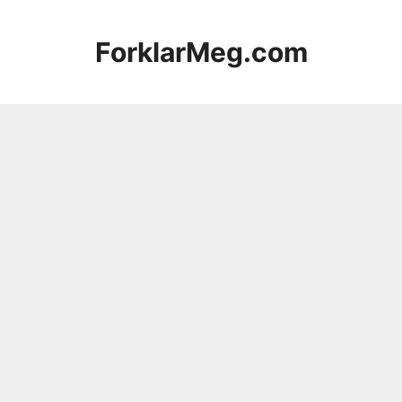
Hopp
til
ForklarMeg.com
innhold